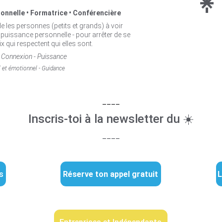
nnelle • 
Formatrice • Conférencière 
 les personnes (petits et grands) à voir 
ur puissance personnelle - pour arrêter de se 
ix qui respectent qui elles sont.
 - Connexion - Puissance
l et émotionnel - Guidance
____
Inscris-toi à la newsletter du ☀️
____
s
Réserve ton appel gratuit
L