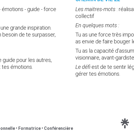
e - émotions - guide - force
Les maitres-mots
 :
 réalis
collectif
En quelques mots :
 une grande inspiration. 
n besoin de te surpasser, 
Tu as une force très impo
as envie de faire bouger l
Tu as la capacité d’assum
visionnaire, avant-gardiste
 guide pour les autres, 
et tes émotions.
Le défi 
est de te sentir lé
gérer tes émotions.
nnelle • 
Formatrice • Conférencière 