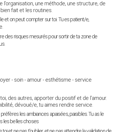
e l’organisation, une méthode, une structure, de 
 bien fait et les routines.
ble et on peut compter sur toi. Tu es patient/e, 
e.
dre des risques mesurés pour sortir de ta zone de 
us.
 foyer - soin - amour - esthétisme - service
oi, des autres, apporter du positif et de l’amour. 
bilité, dévoué/e, tu aimes rendre service.
t préfères les ambiances apaisées, paisibles. Tu as le 
es les belles choses
toi et ne pas t’oublier, et ne pas attendre la validation de 