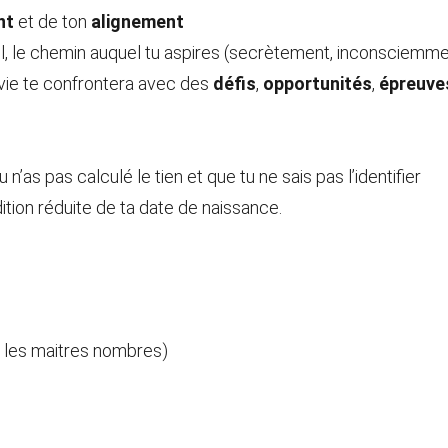
nt
 et de ton 
alignement
l, le chemin auquel tu aspires (secrètement, inconsciemment
a vie te confrontera avec des 
défis
, 
opportunités
, 
épreuve
u n’as pas calculé le tien et que tu ne sais pas l’identifier
ition réduite de ta date de naissance.
nt les maitres nombres)