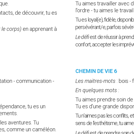
ique.
Tu aimes travailler avec d
l’ordre - tu aimes le travail
acts, de découvrir, tu es 
Tu es loyal(e), fidèle, disponi
persévérant/e, parfois sévèr
r le corps) 
en apprenant à 
Le défi
 est de réussir à pren
confort, accepter les imprév
CHEMIN DE VIE 6 
ptation - communication - 
Les maitres-mots
 :
 bois -
En quelques mots :
Tu aimes prendre soin de t
dépendance, tu es un 
Tu es d’une grande disponi
gements.
Tu n’aimes pas les conflits, e
les aventures. Tu 
sens de l’esthétisme, tu aim
nnes, comme un caméléon.
Le défi 
est de prendre soin de 