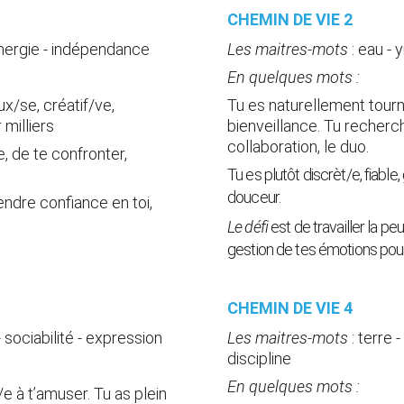
CHEMIN DE VIE 2 
 énergie - indépendance
Les maitres-mots
: eau - 
En quelques mots :
x/se, créatif/ve, 
Tu es naturellement tourné
 milliers
bienveillance. Tu recherches
collaboration, le duo.
, de te confronter, 
Tu es plutôt discrèt/e, fiable,
douceur.
endre confiance en toi, 
Le défi
 est de travailler la p
gestion de tes émotions pour 
CHEMIN DE VIE 4 
 - sociabilité - expression
Les maitres-mots
 :
terre -
discipline
En quelques mots :
e à t’amuser. Tu as plein 