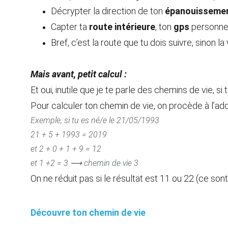
Décrypter la direction de ton 
épanouisseme
Capter ta 
route intérieure
, ton 
gps
 personne
Bref, c’est la route que tu dois suivre, sinon l
Mais avant, petit calcul : 
Et oui, inutile que je te parle des chemins de vie, si t
Pour calculer ton chemin de vie, on procède à l’add
Exemple, si tu es né/e le 21/05/1993
21 + 5 + 1993 = 2019
et 2 + 0 + 1 + 9 = 12
et 1 +2 = 3 ⟶ chemin de vie 3
On ne réduit pas si le résultat est 11 ou 22 (ce so
Découvre ton chemin de vie 