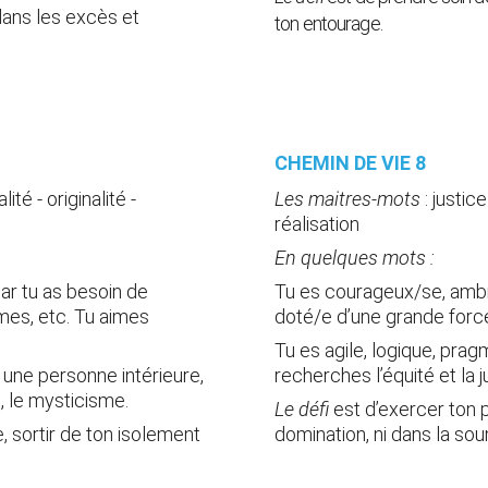
dans les excès et 
ton entourage.
CHEMIN DE VIE 8 
ité - originalité - 
Les maitres-mots
 :
justice
réalisation
En quelques mots :
ar tu as besoin de 
Tu es courageux/se, ambi
es, etc. Tu aimes 
doté/e d’une grande force
Tu es agile, logique, prag
 une personne intérieure, 
recherches l’équité et la j
t, le mysticisme.
Le défi 
est d’exercer ton 
e, sortir de ton isolement 
domination, ni dans la so