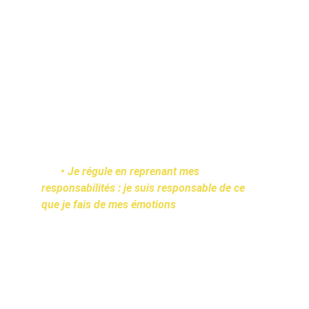
L’objectif :
• ni refouler
• ni se laisser submerger
• ni se complaire et en faire une excuse
C’est une 
posture de responsabilisation
 et 
de lâcher-prise que je t’invite à intégrer 
(et non, 
ce n’est pas si paradoxal que ça en a l’air)
.
       • Je régule en reprenant mes 
responsabilités : je suis responsable de ce 
que je fais de mes émotions
Bien entendu, on ne te demande pas de 
devenir un être insensible et ne rien ressentir.
Simplement de reprendre le contrôle, tes 
pleines responsabilités pour garder ton 
autonomie, ton indépendance et ne pas 