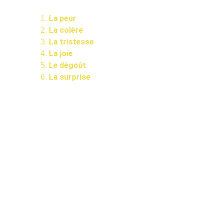
principales sont celles-ci : 
La peur 
La colère
La tristesse
La joie
Le dégoût
La surprise
Je suis certaine que tu 
as déjà entendu l'une 
de ces phrases : 
Sois 
fort, ne pleure pas ! - 
T’es obligé-e de rire 
aussi fort ? - T’es 